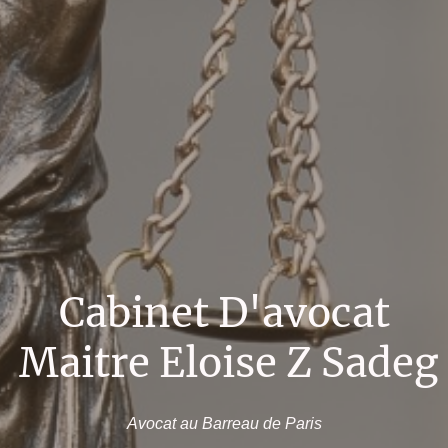
Cabinet D'avocat
Maitre Eloise Z Sadeg
Avocat au Barreau de Paris